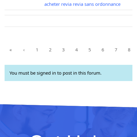
acheter revia revia sans ordonnance
«
‹
1
2
3
4
5
6
7
8
You must be signed in to post in this forum.