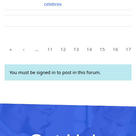
celebrex
«
‹
…
11
12
13
14
15
16
17
You must be signed in to post in this forum.