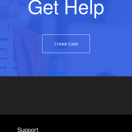
Get Help
Create Case
Support