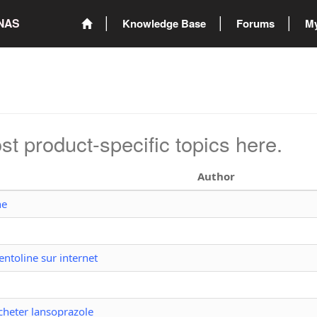
ONAS
Knowledge Base
Forums
My
st product-specific topics here.
Author
ne
ntoline sur internet
cheter lansoprazole