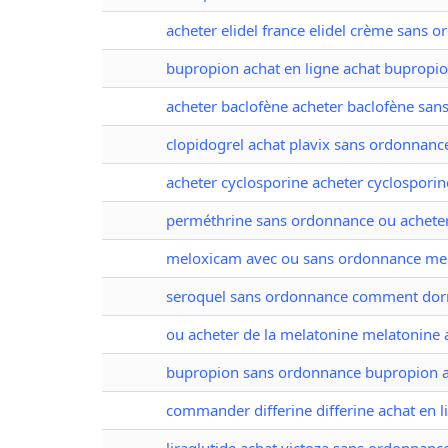
acheter elidel france elidel crème sans 
bupropion achat en ligne achat bupropi
acheter baclofène acheter baclofène sa
clopidogrel achat plavix sans ordonnanc
acheter cyclosporine acheter cyclosporin
perméthrine sans ordonnance ou acheter
meloxicam avec ou sans ordonnance me
seroquel sans ordonnance comment dorm
ou acheter de la melatonine melatonine 
bupropion sans ordonnance bupropion a
commander differine differine achat en l
liraglutide achat victoza sans ordonnanc