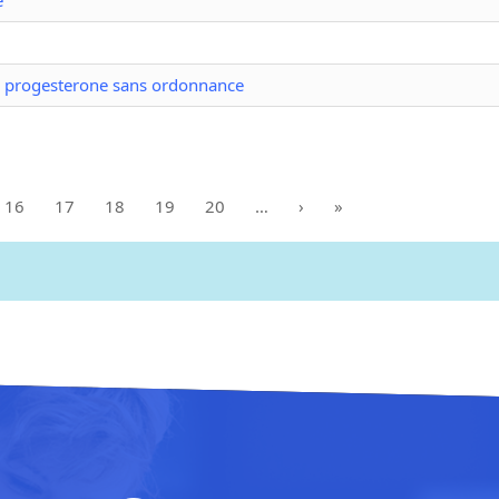
e progesterone sans ordonnance
16
17
18
19
20
…
›
»