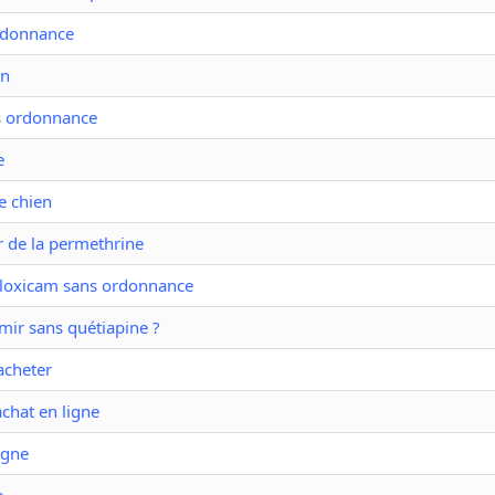
ordonnance
on
ns ordonnance
e
e chien
 de la permethrine
loxicam sans ordonnance
ir sans quétiapine ?
acheter
chat en ligne
igne
e