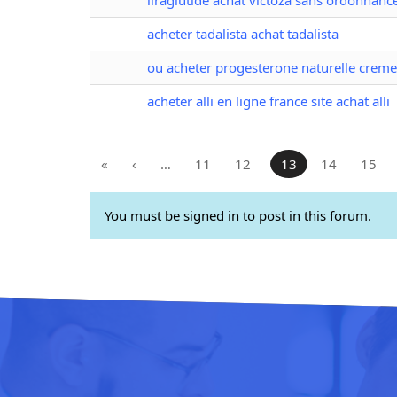
acheter tadalista achat tadalista
ou acheter progesterone naturelle crem
acheter alli en ligne france site achat alli
«
‹
…
11
12
13
14
15
You must be signed in to post in this forum.